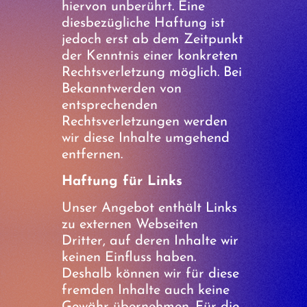
hiervon unberührt. Eine
diesbezügliche Haftung ist
jedoch erst ab dem Zeitpunkt
der Kenntnis einer konkreten
Rechtsverletzung möglich. Bei
Bekanntwerden von
entsprechenden
Rechtsverletzungen werden
wir diese Inhalte umgehend
entfernen.
Haftung für Links
Unser Angebot enthält Links
zu externen Webseiten
Dritter, auf deren Inhalte wir
keinen Einfluss haben.
Deshalb können wir für diese
fremden Inhalte auch keine