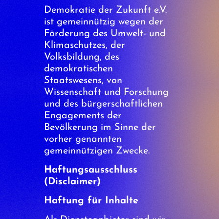
Demokratie der Zukunft e.V.
ist gemeinnützig wegen der
Förderung des Umwelt- und
Klimaschutzes, der
Volksbildung, des
demokratischen
Staatswesens, von
Wissenschaft und Forschung
und des bürgerschaftlichen
Engagements der
Bevölkerung im Sinne der
vorher genannten
gemeinnützigen Zwecke.
Haftungsausschluss
(Disclaimer)
Haftung für Inhalte