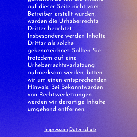
auf dieser Seite nicht vom
Betreiber erstellt wurden,
werden die Urheberrechte
Dritter beachtet.
Insbesondere werden Inhalte
Dritter als solche
gekennzeichnet. Sollten Sie
trotzdem auf eine
Urheberrechtsverletzung
aufmerksam werden, bitten
wir um einen entsprechenden
Hinweis. Bei Bekanntwerden
von Rechtsverletzungen
werden wir derartige Inhalte
umgehend entfernen.
Impressum
Datenschutz